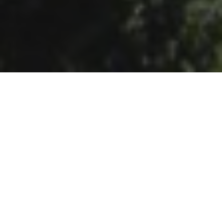
Progetto Fede, arte e sapori: Itinerari “Sotto il
manto di Maria”.
Scarica il PDF con i dettagli dell’itinerario.