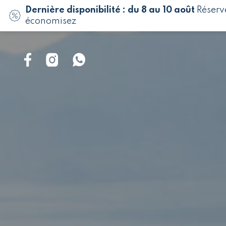
Dernière disponibilité : du 8 au 10 août
Réserv
économisez